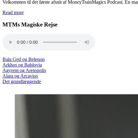
Velkommen til det første afsnit af MoneyTrainMagics Podcast. En mag
Read more
MTMs Magiske Rejse
Bala Ged og Belenon
Arkhos og Bablovia
Agyrem og Aretopolis
Alara og Arcavios
Det grundlæggende