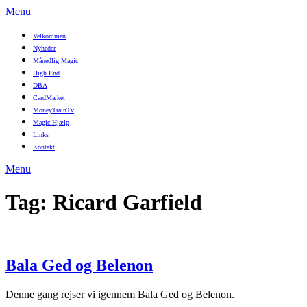
Menu
Velkommen
Nyheder
Månedlig Magic
High End
DBA
CardMarket
MoneyTrainTv
Magic Hjælp
Links
Kontakt
Menu
Tag:
Ricard Garfield
Bala Ged og Belenon
Denne gang rejser vi igennem Bala Ged og Belenon.