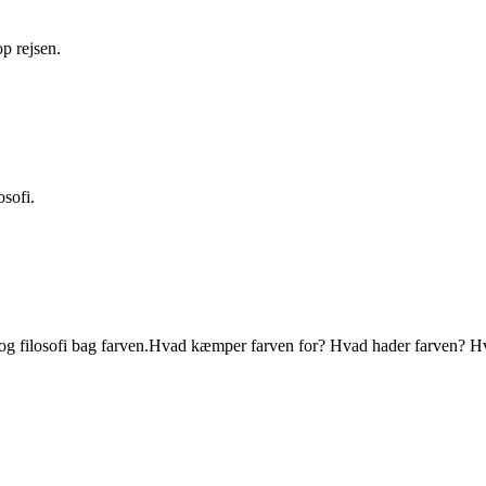
p rejsen.
osofi.
nker og filosofi bag farven.Hvad kæmper farven for? Hvad hader farven? 